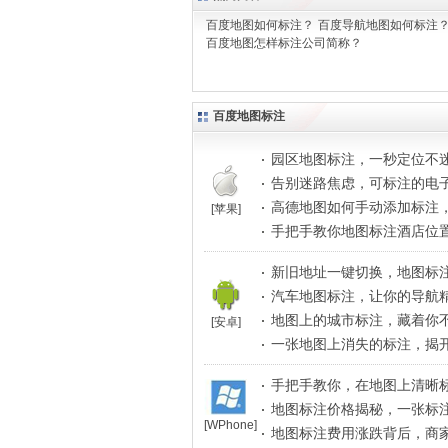
百度地图如何标注？
百度导航地图如何标注
百度地图怎样标注公司简称？
百度地图标注
园区地图标注，一秒定位不
效管理就这么简单
告别迷路焦虑，可标注的电
导航更懂你的需求
高德地图如何手动添加标注
[苹果]
记你的专属地点
手把手教你地图标注酒店位
人轻松找到门
新旧地址一键切换，地图标
糊
汽车地图标注，让你的导航
司机指路
地图上的城市标注，藏着你
[安卓]
的秘密。
一张地图上消失的标注，揭
忘的真相
手把手教你，在地图上清晰
出行路线
地图标注价格揭秘，一张标
[WPhone]
花多少钱？
地图标注费用涨跌背后，商