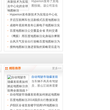
Hyperion发布了其地
图技能。该公司旨在
供给基础设施，为完
Hyperion发布新技术为实现去中心化
全去中心化、自我调
的全球地
节的全球地图标注供
开启互联网车生活新模式百度地图标注
给支撑。... .[
[查看全
太平洋
成都年底前将发布公厕电子地图标注实
文]
]
现公厕
百度地图标注公交覆盖全省 亮剑交通
大数据
《鹰眼》用百度地图标注化身福尔摩斯
AI神还
台风天气安全出行攻略百度地图标注为
你保驾
搜狗地图标注激进冒险的策略背后是与
百度高
精彩推荐
更多>>
自动驾驶市场爆发前
当车辆不再具有驾驶
员，那么它就将需要
适当杂乱的技能输入
自动驾驶市场爆发前夜如何掀起地图标
来获取自动驾驶能
注供应
力。除了传感器等硬
百度地图标注2018国庆出行数据深度
件，还需要一... .[
[查
解析国民
庐阳区全省首发楼宇招商VR地图标注
看全文]
]