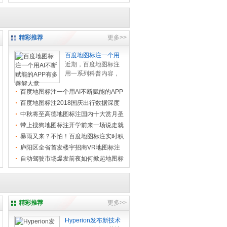
精彩推荐
更多>>
百度地图标注一个用
近期，百度地图标注
用一系列科普内容，
解读了隐藏在日常功
百度地图标注一个用AI不断赋能的APP
能背面的“黑科技”知识
有多善
点，一起也展现出了
百度地图标注2018国庆出行数据深度
隐藏在... .[
[查看全文]
解析国民
中秋将至高德地图标注国内十大赏月圣
]
地！
带上搜狗地图标注开学前来一场说走就
走的亲
暴雨又来？不怕！百度地图标注实时积
水点标
庐阳区全省首发楼宇招商VR地图标注
自动驾驶市场爆发前夜如何掀起地图标
注供应
精彩推荐
更多>>
Hyperion发布新技术