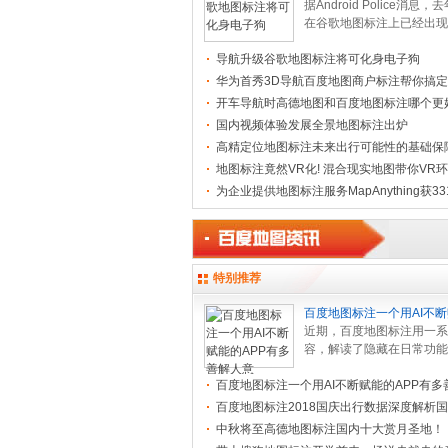
狗
据Android Police消息，
在谷歌地图标注上已经出现
报功用。现在，已有多位国
导航升级谷歌地图标注将可化身电子狗
地图... .[
[查看全文]
]
华为首秀3D导航百度地图商户标注帮你搞
开车导航时高德地图和百度地图标注哪个更
呢？
国内视频体验发展全景地图标注出炉
高精定位地图标注未来出行可能性的基础保
地图标注竟然VR化! 混合现实地图带你VR
为企业提供地图标注服务MapAnything获3
B轮融
特别推荐
百度地图标注一个用AI不
APP有多善
近期，百度地图标注用一系
容，解读了隐藏在日常功能
科技”知识点，一起也展现
百度地图标注一个用AI不断赋能的APP有多
在... .[
[查看全文]
]
百度地图标注2018国庆出行数据深度解析
背后
中秋将至高德地图标注国内十大赏月圣地！