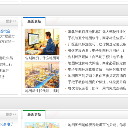
定
更多>>
最近更新
首批合
车载导航百度地图标注无人驾驶行业的
为“耀星方
下一个
手机装五个地图软件，商家标注位置却
该方案第一
被算法
厂区图纸标注技巧，助你快速定位设备
认证为
与管线
餐饮老板必看：电子地图标注网站，让
店铺流
告别迷路烦恼！自己动手标注电子地
标注集能
告别路痴，什么地图可
图，比等
地图标注价格大揭秘，商家必看的定价
智慧出行
指南
电子地图标注收费背后，商家付费才能
图标注
被搜到
地图搜不到店铺？教你三步搞定高德百
服务
度标注
手把手教你地图商户标注，轻松提升店
铺曝光
餐饮老板必看：如何一周内完成连锁店
地图标注找代理，省时
地图批
更多>>
最近更新
手机地图标注小技巧，
化身电子
地图图例是解密视觉谎言的关键，你读