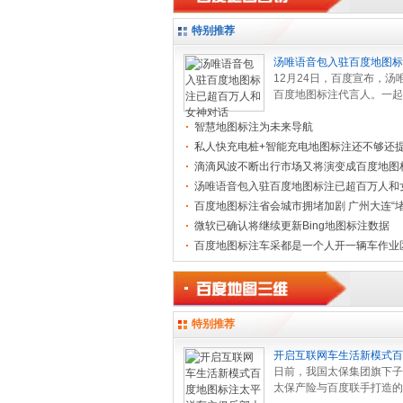
特别推荐
汤唯语音包入驻百度地图标
万人和女
12月24日，百度宣布，汤
百度地图标注代言人。一起
人语音包、汤唯语音两款导
智慧地图标注为未来导航
在百... .[
[查看全文]
]
私人快充电桩+智能充电地图标注还不够还
驾
滴滴风波不断出行市场又将演变成百度地图
场？
汤唯语音包入驻百度地图标注已超百万人和
百度地图标注省会城市拥堵加剧 广州大连“堵
微软已确认将继续更新Bing地图标注数据
百度地图标注车采都是一个人开一辆车作业
有一
特别推荐
开启互联网车生活新模式百
注太平洋
日前，我国太保集团旗下子
太保产险与百度联手打造的