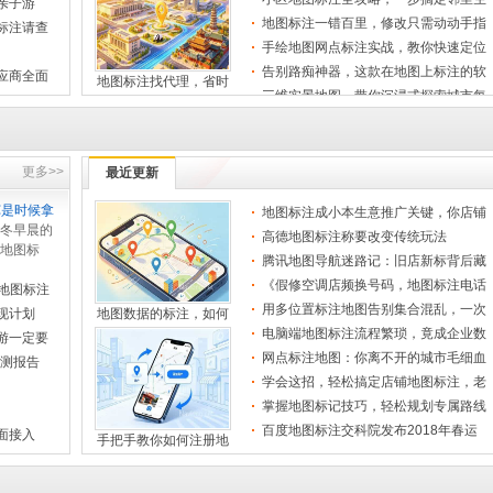
亲子游
活指引
地图标注一错百里，修改只需动动手指
标注请查
手绘地图网点标注实战，教你快速定位
关键信
告别路痴神器，这款在地图上标注的软
应商全面
地图标注找代理，省时
件让你
三维实景地图，带你沉浸式探索城市每
一个角
精准医疗地图标注，让每一次就医不再
地图标注一错百里，修
迷路
手把手教你做地图标注，轻松提升店铺
曝光率
厂区图纸标注技巧，助你快速定位设备
更多>>
最近更新
与管线
图吧地图标注系统，让信息定位更精准
手机地图标注小技巧，
℃是时候拿
高效
地图标注成小本生意推广关键，你店铺
地图分段标注详解，一步步教你轻松搞
冬早晨的
位置在
定复杂
高德地图标注称要改变传统玩法
地图标注价格大揭秘，不同收费模式帮
地图标
手绘地图网点标注实战
你省钱
腾讯地图导航迷路记：旧店新标背后藏
地图标注免费领取,几分钟锁定你的店
决议今日
着人情
铺位置
《假修空调店频换号码，地图标注电话
地图标注
手机地图标注有什么隐藏功能，这5个
竟成“
实用技
用多位置标注地图告别集合混乱，一次
现计划
地图数据的标注，如何
轻松搞定地图标注，三步教你快速添加
搞定露
位置信
电脑端地图标注流程繁琐，竟成企业数
手把手教你在地图上标
游一定要
字身份
网点标注地图：你离不开的城市毛细血
预测报告
告别路痴神器，这款在
管，少
学会这招，轻松搞定店铺地图标注，老
板再也
掌握地图标记技巧，轻松规划专属路线
指引
百度地图标注交科院发布2018年春运
面接入
手把手教你如何注册地
出行预测
做地图标注生意月入3