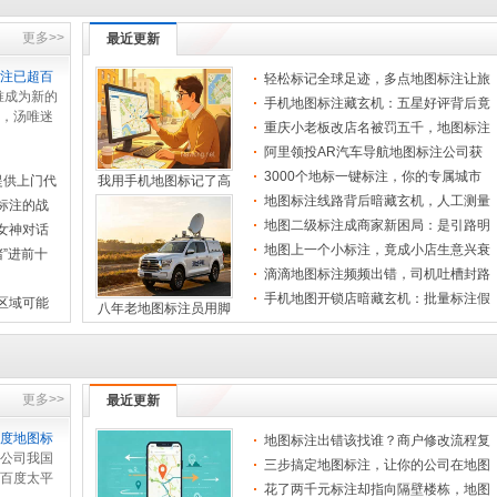
三维实景地图，带你沉
更多>>
最近更新
地市级图鉴：一键标注
注已超百
轻松标记全球足迹，多点地图标注让旅
精准地图标注技巧，教
唯成为新的
行一目
手机地图标注藏玄机：五星好评背后竟
，汤唯迷
是商业
重庆小老板改店名被罚五千，地图标注
航语音包
精准医疗地图标注，让
背后竟
阿里领投AR汽车导航地图标注公司获
1800万美
3000个地标一键标注，你的专属城市
提供上门代
我用手机地图标记了高
地图分布
地图标注线路背后暗藏玄机，人工测量
地图数字标注，精准定
标注的战
与导航
小区地图标注全攻略，
地图二级标注成商家新困局：是引路明
女神对话
灯还是
地图上一个小标注，竟成小店生意兴衰
”进前十
手把手教你做地图标注
的命脉
滴滴地图标注频频出错，司机吐槽封路
两周仍
手机地图开锁店暗藏玄机：批量标注假
区域可能
八年老地图标注员用脚
门店，
地图代标注悄然兴起，
地图标注一错百里，修
厂区图纸标注技巧，助
更多>>
最近更新
一次标注一个地点，朋
度地图标
地图标注出错该找谁？商户修改流程复
地图标注价格大揭秘，
公司我国
杂似考
三步搞定地图标注，让你的公司在地图
百度太平
手绘地图网点标注实战
上清晰
花了两千元标注却指向隔壁楼栋，地图