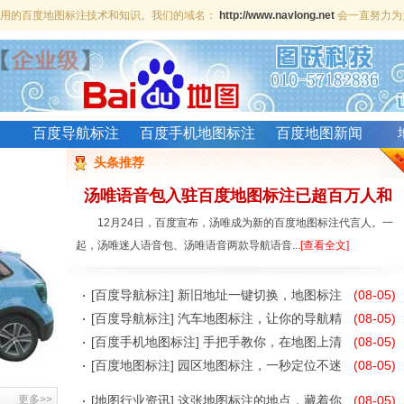
、实用的百度地图标注技术和知识。我们的域名：
http://www.navlong.net
会一直努力为
百度导航标注
百度手机地图标注
百度地图新闻
头条推荐
汤唯语音包入驻百度地图标注已超百万人和
12月24日，百度宣布，汤唯成为新的百度地图标注代言人。一
起，汤唯迷人语音包、汤唯语音两款导航语音...
[查看全文]
百度电子地图标注汽车版首次展出亮相CES
[
百度导航标注
]
新旧地址一键切换，地图标注
(08-05)
2016年5月11日，第二届亚洲消费电子展(CES Asia 2016)在上
不
[
百度导航标注
]
汽车地图标注，让你的导航精
(08-05)
海新国际博览中心开幕，百度智慧汽车在展会...
[查看全文]
准
[
百度手机地图标注
]
手把手教你，在地图上清
(08-05)
五一厦门百度地图上标记已占领提前剧透三
晰标注
[
百度地图标注
]
园区地图标注，一秒定位不迷
(08-05)
今年五一，百度地图占领厦门，推出“厦门地图上标记酒店节
路
更多>>
[
地图行业资讯
]
这张地图标注的地点，藏着你
(08-05)
日，占个好位置”优惠活动，让网友在优惠出...
[查看全文]