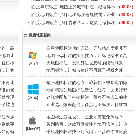
不
[
百度导航标注
]
地图上的城市标注，藏着你不
(08-05)
百度地图解析如何在地图中标注男女脑差异
？
曾
[
百度地图标注问答
]
地图标注违规被罚，企业
(08-05)
透过对百度地图如何在地图中标注的使用差异可以看出，65%
如何避
[
百度地图标注问答
]
告别路盲，这款可做标注
(08-05)
的男人更倾向于图像思维，男人不总是能通过语...
[查看全文]
的地图
江苏交通联合百度地图 标注实景路况：一
百度地图新闻
为给江苏境内的居民和游客提供更好的出行服务，江苏高速公路
迷路，高
三星地图标注功能升级，导航精准度提升不
和过江大桥的实景路况正式在百度地图 标注...
[查看全文]
止一点
子地图让
地图上做标注的实用技巧，让标记精准又高
百度地图标注采集今春踏青美景150个景点
效
，轻松标
天地图标注，发现身边被忽略的隐秘风景
[Win7]
近日，北京颐和园的玉兰花、玉渊潭公园的早樱相继开放，吸引
置，让客
地图标注，让城市角落不再藏于视线之外
了不少市民及游客前来踏青赏春，也引来了...
[查看全文]
注不再迷
这张地图标注的地点，藏着你不曾察觉的隐
《太阳的后裔》热播看百度地图怎么标记韩
秘故事
精准如老
小而精准的地图标注定位，让每一次出行都
首尔版初体验：中文地理信息收录全面，界面标注一目了然百度
直达目的地
不曾发现
这张地图加了神秘标注，藏着不为人知的秘
[Win8]
地图怎么标记，乘机场快线抵达首尔火车站...
密
[查看全文]
开了被遗
企业选址效率翻倍，多点地图标注让精准布
局一目了然
车联网百度地图标注助力汽车后市场全方位
标注专属
地图标注违规被罚，企业如何避免踩坑？
百度车联网是基于百度地图标注的基础架构与数据采集能力，充
注到底要
告别路盲，这款可做标注的地图软件，让你
[MacOS]
分利用地图、导航、私有云、语音、安全等...
[查看全文]
轻松标记每个
家如何省
手机地图标注找不到入口，三步教你快速搞