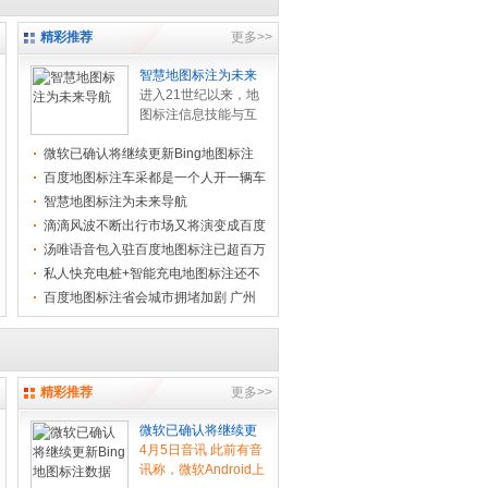
精彩推荐
更多>>
智慧地图标注为未来
进入21世纪以来，地
图标注信息技能与互
联网、大数据、云核
微软已确认将继续更新Bing地图标注
算、人工智能等深度
数据
交融，催生了新产
百度地图标注车采都是一个人开一辆车
品、新效劳、... .[
[查
作业区
智慧地图标注为未来导航
看全文]
]
滴滴风波不断出行市场又将演变成百度
地图标
汤唯语音包入驻百度地图标注已超百万
人和女
私人快充电桩+智能充电地图标注还不
够还提
百度地图标注省会城市拥堵加剧 广州
大连“
精彩推荐
更多>>
微软已确认将继续更
4月5日音讯 此前有音
讯称，微软Android上