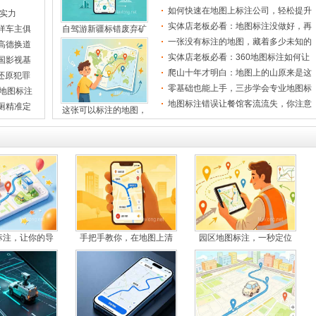
使用中正
标注行
如何快速在地图上标注公司，轻松提升
实力
图吧地图标注系统，让
客户到
实体店老板必看：地图标注没做好，再
洋车主俱
自驾游新疆标错废弃矿
好的火
一张没有标注的地图，藏着多少未知的
告别迷路！地图标注新
高德换道
风景
地图标注公司名称，竟
实体店老板必看：360地图标注如何让
国影视基
告别路痴神器，这款在
店铺从
爬山十年才明白：地图上的山原来是这
还原犯罪
样标记
零基础也能上手，三步学会专业地图标
球地图标注
地图分段标注详解，一
注技巧
地图标注错误让餐馆客流流失，你注意
厕精准定
这张可以标注的地图，
过这营
一张空白地图，为何让
手机拍照秒变地图标注
三维实景地图，带你沉
地图标注价格大揭秘，
花大几千做地图标注却
微信地图标注功能更新
精准医疗地图标注，让
标注，让你的导
手把手教你，在地图上清
园区地图标注，一秒定位
地图标注免费领取,几
告别迷路，商场地图标
地图标注咨询，让每个
手把手教你做地图标注