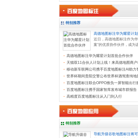
钱又精准引流？
特别推荐
高德地图标注华为耀星计划
近日，高德地图标注作为华
案”的优质协作伙伴，成为
批经过认证的协作伙伴，被
高德地图标注华为耀星计划首批合作伙伴
华... .[
[查看全文]
]
天猫双11合伙人计划上线！来高德地图商户
量兑换
移动新车联网公司携手百度地图标注AI助力
世界杯期间贵阳交警公布世界杯酒驾查缉地
百度地图标注联合OPPO推负一屏智能出行
百度地图标注携手国家智库发布城市群报告
高精度百度地图标注从入门到入行
特别推荐
导航升级谷歌地图标注将可