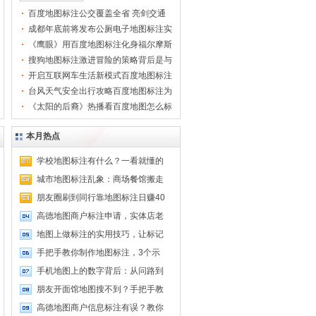
的Bing App开端引导
百度地图标注公交覆盖全省 亮剑交通
用户转投Google地
大数据
图，好像预示着必应
成都年底前将发布公厕电子地图标注实
地图开端被... .[
[查看
现公厕
《鹰眼》用百度地图标注化身福尔摩斯
全文]
]
AI神还
搜狗地图标注激进冒险的策略背后是与
百度高
开启互联网车生活新模式百度地图标注
太平洋
台风天气安全出行攻略百度地图标注为
你保驾
《太阳的后裔》热播看百度地图怎么标
记韩国
本月热点
学校地图标注有什么？一看就懂的
城市地图标注乱象：商场餐馆搬走
朋友圈刷到同行靠地图标注日赚40
高德地图商户标注申请，实体店老
地图上做标注的实用技巧，让标记
手把手教你制作地图标注，3个示
手机地图上的数字背后：从问路到
朋友开面馆地图搜不到？手把手教
高德地图商户信息标注有误？教你