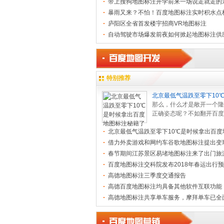
带上搜狗地图标注开学前来一场说走就走的
暴雨又来？不怕！百度地图标注实时积水点
收
庐阳区全省首发楼宇招商VR地图标注
自动驾驶市场爆发前夜如何掀起地图标注供
混战
特别推荐
北京最低气温跌至零下10
出百度地
那么，什么才是敞开一个隆
正确姿态呢？不如翻开百度
注，问问小度气候怎么，来
北京最低气温跌至零下10℃是时候拿出百度
穿秋裤... .[
[查看全文]
]
秘籍
借力外卖游戏和网约车谷歌地图标注提出变
春节期间江苏景区易堵地图标注来了出门旅
看！
百度地图标注交科院发布2018年春运出行
高德地图标注三季度交通报告
高德百度地图标注均具备其他软件互联功能
高德地图标注共享单车服务，摩拜单车已全