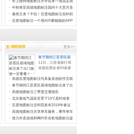
带上搜狗地图标注开学前来一场说走就
走的亲
中秋将至高德地图标注国内十大赏月圣
地！
暴雨又来？不怕！百度地图标注实时积
水点标
百度地图标注一个用AI不断赋能的APP
有多善
精彩推荐
更多>>
春节期间江苏景区易
11日，江苏省旅行局
依据近期全省50多家
要点景区(点)节假日旅
高德百度地图标注均具备其他软件互联
行舒适度指数发布计
功能
算数据，发布全省景
春节期间江苏景区易堵地图标注来了出
区易堵地... .[
[查看全
门旅游
高德地图标注三季度交通报告
文]
]
北京最低气温跌至零下10℃是时候拿
出百度地
百度地图标注交科院发布2018年春运
出行预测
高德地图标注共享单车服务，摩拜单车
已全面
借力外卖游戏和网约车谷歌地图标注提
出变现