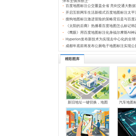
洋车主沙龙在百度地图标注
百度地图标注公交覆盖全省 亮剑交通大数据
式上... .[
[查看全文]
]
开启互联网车生活新模式百度地图标注太平
乐部
搜狗地图标注激进冒险的策略背后是与百度
竞争
《太阳的后裔》热播看百度地图怎么标记韩
地！
《鹰眼》用百度地图标注化身福尔摩斯AI神
现场
Hyperion发布新技术为实现去中心化的全
成都年底前将发布公厕电子地图标注实现公
位
精彩图库
新旧地址一键切换，地图
汽车地图