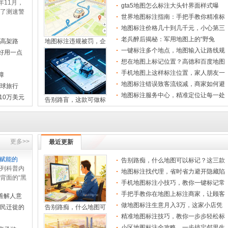
去年11月，
懂了吗
gta5地图怎么标注大头针界面样式曝
了测速警
光：易用
世界地图标注指南：手把手教你精准标
外的谷歌
记每一
地图标注价格几十到几千元，小心第三
方收费
老兵醉后揭秘：军用地图上的“野兔
定高架路
地图标注违规被罚，企
窝”标注
一键标注多个地点，地图输入让路线规
手把手教你在地图上标
好用一点
划更高
想在地图上标记位置？高德和百度地图
标注方
手机地图上这样标注位置，家人朋友一
障
眼就能
地图标注错误致客流锐减，商家如何避
环球旅行
开导航
地图标注服务中心，精准定位让每一处
310万美元
告别路盲，这款可做标
都触手
做地图标注生意月入3
更多>>
最近更新
断赋能的
告别路痴，什么地图可以标记？这三款
精准地图标注技巧，教
列科普内
标记神
地图标注找代理，省时省力避开隐藏陷
背面的“黑
阱
手机地图标注小技巧，教你一键标记常
出了隐藏
用位置
手把手教你在地图上标注商家，让顾客
善解人意
轻松找
做地图标注生意月入3万，这家小店凭
国民迁徙的
告别路痴，什么地图可
什么这
精准地图标注技巧，教你一步步轻松标
记专属
小区地图标注全攻略，
小区地图标注全攻略，一步搞定邻里生