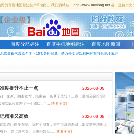
、实用的百度地图标注技术和知识。我们的域名：
http://www.navlong.net
会一直努力为
百度导航标注
百度手机地图标注
百度地图新闻
北京最低气温跌至零下10℃是时候拿
借力外卖游戏和网约车谷歌地图标注
准度提升不止一点
2026-08-05
到一家新开的湘菜馆，结果在一条巷子里转了三圈，最后还是给我打
实际位置差了一个路口。”.....
[查看全文]
记精准又高效
2026-08-05
就知道门道多着呢。我有个朋友，去年自驾去西藏，出发前在地图上
外，差点没气哭。后来他跟我.....
[查看全文]