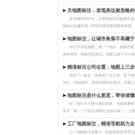
天地图标注，发现身边被忽略的
走在城市的街头，总觉得每块石板都在低
微标记会像灯塔一样照亮那些被忽略的角落。它
地图标注，让城市角落不再藏于
你打开手机地图，搜一个地址，跟着导航
这种经历，我猜你也有过。地图上那个小小的标
精准标注公司位置，地图上三步
你开了一家店，或者有个办公室，客户电
历过，特别抓狂。明明位置就在那儿，导航上搜不
地图标注是什么意思，带你读懂
好，咱们今天聊个看似简单、但细琢磨特
名字，啪，一个蓝点或者红点就出来了，上面还
工厂地图标注，精准导航助力企
工厂地图标注这事儿，听起来挺技术范儿