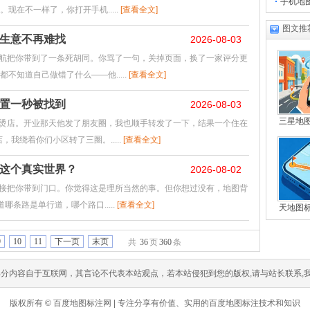
手机地
在不一样了，你打开手机.....
[查看全文]
图文推
生意不再难找
2026-08-03
航把你带到了一条死胡同。你骂了一句，关掉页面，换了一家评分更
不知道自己做错了什么——他.....
[查看全文]
置一秒被找到
2026-08-03
三星地
烫店。开业那天他发了朋友圈，我也顺手转发了一下，结果一个住在
我绕着你们小区转了三圈。.....
[查看全文]
懂这个真实世界？
2026-08-02
接把你带到门口。你觉得这是理所当然的事。但你想过没有，地图背
哪条路是单行道，哪个路口.....
[查看全文]
天地图
9
10
11
下一页
末页
共
36
页
360
条
分内容自于互联网，其言论不代表本站观点，若本站侵犯到您的版权,请与站长联系,
版权所有 © 百度地图标注网 | 专注分享有价值、实用的百度地图标注技术和知识