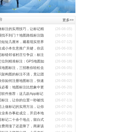
容
更多>>
做标注的实用技巧，让标记精
(26-08-05)
圈找不到门？地图路线标注隐
(26-06-10)
的短短几厘米，藏着现实世界
(26-07-12)
注成小本生意推广关键，你店
(26-06-03)
图标错邻省村庄引争议：标注
(26-06-09)
定位到精准标注：GPS地图如
(26-06-18)
眼地图标注，三招教你轻松去
(26-06-05)
织架构图的标注不清，竟让团
(26-06-08)
教你如何注册地图标注，快速
(26-08-02)
板必看：地图标注比想象中更
(26-06-20)
图软件推荐：这几款App标记
(26-07-26)
图标注，让你的位置一秒被找
(26-07-13)
图上做标记的实用方法，让你
(26-07-24)
注业务办事处成立，开启本地
(26-07-23)
前标记二十余个地点，留白式
(26-05-10)
注费用涨了还是降了，商家该
(26-07-30)