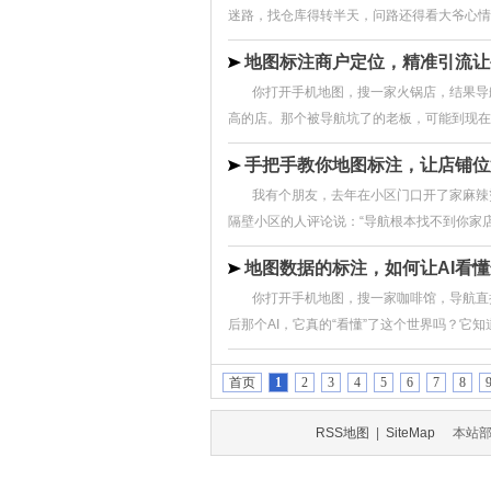
迷路，找仓库得转半天，问路还得看大爷心情。现
地图标注商户定位，精准引流让
你打开手机地图，搜一家火锅店，结果导
高的店。那个被导航坑了的老板，可能到现在都
手把手教你地图标注，让店铺位
我有个朋友，去年在小区门口开了家麻辣
隔壁小区的人评论说：“导航根本找不到你家店，
地图数据的标注，如何让AI看
你打开手机地图，搜一家咖啡馆，导航直
后那个AI，它真的“看懂”了这个世界吗？它知道
首页
1
2
3
4
5
6
7
8
RSS地图
|
SiteMap
本站部