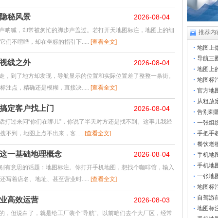
隐秘风景
2026-08-04
声呐喊，却常被匆忙的脚步声盖过。若打开天地图标注，地图上的细
推荐内
们不喧哗，却在坐标的指引下.....
[查看全文]
地图上
导航三
视线之外
2026-08-04
地图上
走，到了地方却发现，导航显示的位置和实际位置差了整整一条街。
地图标
注点，精确还是模糊，直接决.....
[查看全文]
官方地
从粗放
搞定客户找上门
2026-08-04
告别刺
话打过来问“你们在哪儿”，你说了半天对方还是找不到。这事儿我经
一张组
到，地图上点不出来，客.....
[查看全文]
手把手
餐饮老
这一基础地理概念
2026-08-04
手机地
手机地
别有意思的话题：地图标注。你打开手机地图，想找个咖啡馆，输入
一张地
写着店名、地址、甚至营业时.....
[查看全文]
地图标
自驾游
业高效运营
2026-08-03
地图标
的，但说白了，就是给工厂装个“导航”。以前咱们去个大厂区，经常