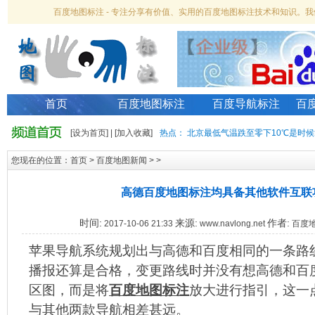
百度地图标注 - 专注分享有价值、实用的百度地图标注技术和知识。
首页
百度地图标注
百度导航标注
百
[
设为首页
] | [
加入收藏
]
热点：
北京最低气温跌至零下10℃是时候
您现在的位置：
首页
>
百度地图新闻
> >
高德百度地图标注均具备其他软件互联
时间:
来源:
作者:
2017-10-06 21:33
www.navlong.net
百度
苹果导航系统规划出与高德和百度相同的一条路
播报还算是合格，变更路线时并没有想高德和百
区图，而是将
百度地图标注
放大进行指引，这一
与其他两款导航相差甚远。