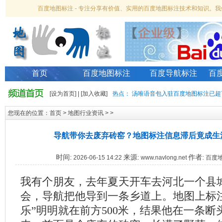
百度地图标注 - 专注分享有价值、实用的百度地图标注技术和知识。
首页
百度地图标注
百度导航标注
百
[
设为首页
] | [
加入收藏
]
热点：
汤唯语音包入驻百度地图标注已超
您现在的位置：
首页
>
地图行业资讯
> >
导航带你去废弃砖窑？地图标注信息滞后竟成生
时间:
来源:
作者:
2026-06-15 14:22
www.navlong.net
百度
我有个朋友，去年夏天开车去河北一个县
会，导航把他导到一条乡道上。地图上标注
乐”明明就在前方500米，结果他在一条断