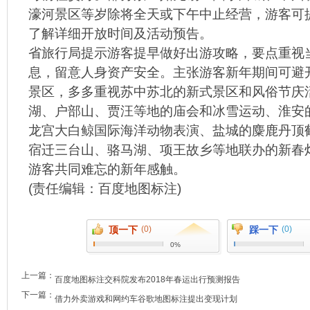
濠河景区等岁除将全天或下午中止经营，游客可
了解详细开放时间及活动预告。
省旅行局提示游客提早做好出游攻略，要点重视
息，留意人身资产安全。主张游客新年期间可避
景区，多多重视苏中苏北的新式景区和风俗节庆
湖、户部山、贾汪等地的庙会和冰雪运动、淮安
龙宫大白鲸国际海洋动物表演、盐城的麋鹿丹顶
宿迁三台山、骆马湖、项王故乡等地联办的新春
游客共同难忘的新年感触。
(责任编辑：
百度地图标注
)
顶一下
(0)
踩一下
(0)
0%
上一篇：
百度地图标注交科院发布2018年春运出行预测报告
下一篇：
借力外卖游戏和网约车谷歌地图标注提出变现计划