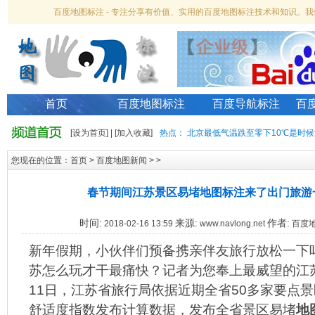
百度地图标注 - 专注分享有价值、实用的百度地图标注技术和知识。
首页
百度地图标注
百度导航标注
百
[
设为首页
] | [
加入收藏
]
热点：
北京最低气温跌至零下10℃是时候
您现在的位置：
首页
>
百度地图新闻
> >
春节期间江苏景区易堵地图标注来了出门旅游
时间:
来源:
作者:
2018-02-16 13:59
www.navlong.net
百度
新年假期，小伙伴们预备携亲伴友旅行放松一下
苏怎么玩才干最痛快？记者为您奉上最威望的江苏
11日，江苏省旅行局依据近期全省50多家要点景
舒适度指数发布计算数据，发布全省景区易堵
地