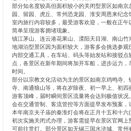
部分知名度较高但面积较小的关闭型景区如南京
园、留园、虎丘、常州恐龙园、淮安周恩来纪念
室内旅行内容较多，最受游客欢迎，一般在正午以后(11
简单呈现游客拥堵现象。
镇江茅山、连云港花果山、溧阳天目湖、南山竹
地湖泊型景区因为面积较大，游客多会挑选参观
内部交通工具，在车站、码头等始发站和接驳点
点，各景区在新年期间将加开车船，进步运力，
时间。
部分以宗教文化活动为主的景区如南京鸡鸣寺、
寺、南通狼山等，将在岁除夜、初一早上、初四
游客顶峰，届时瞬间景区流量将会达到极值状况
会在交通管制、客流管控等方面提早发布预案，
本年南京夫子庙的秦淮灯会将在正月十五和十六(3
初次实施关闭式办理，游客需提早在景区官网上
可前往赏灯。部分景区如无锡三国水浒城、常州