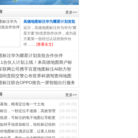
容
更多>>
高德地图标注华为耀星计划首批
合
近日，高德地图标注作为华为“耀
星方案”的优质协作伙伴，成为该
方案第一批经过认证的协作伙
伴，.....
[查看全文]
图标注华为耀星计划首批合作伙伴
11合伙人计划上线！来高德地图商户标
车联网公司携手百度地图标注AI助力智
期间贵阳交警公布世界杯酒驾查缉地图
图标注联合OPPO推负一屏智能出行服务
容
更多>>
基地，精准定位每一寸土地
(26-08-06)
标注，一秒定位不迷路，高效管理
(26-08-05)
焦虑，可标注的电子地图让导航更
(26-08-04)
如何手动添加标注，轻松标记你的
(26-08-04)
你地图标注酒店位置，让客人轻松
(26-08-03)