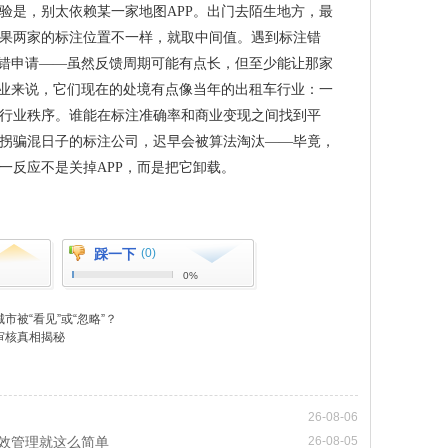
验是，别太依赖某一家地图APP。出门去陌生地方，最
果两家的标注位置不一样，就取中间值。遇到标注错
纠错申请——虽然反馈周期可能有点长，但至少能让那家
企业来说，它们现在的处境有点像当年的出租车行业：一
行业秩序。谁能在标注准确率和商业变现之间找到平
拐骗混日子的标注公司，迟早会被算法淘汰——毕竟，
一反应不是关掉APP，而是把它卸载。
踩一下
(0)
0%
被“看见”或“忽略”？
审核真相揭秘
26-08-06
效管理就这么简单
26-08-05