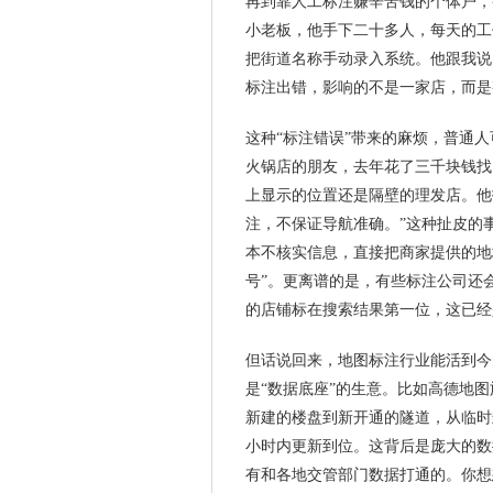
再到靠人工标注赚辛苦钱的个体户，
小老板，他手下二十多人，每天的工
把街道名称手动录入系统。他跟我说
标注出错，影响的不是一家店，而是
这种“标注错误”带来的麻烦，普通
火锅店的朋友，去年花了三千块钱找
上显示的位置还是隔壁的理发店。他
注，不保证导航准确。”这种扯皮的
本不核实信息，直接把商家提供的地址复
号”。更离谱的是，有些标注公司还
的店铺标在搜索结果第一位，这已经
但话说回来，地图标注行业能活到今
是“数据底座”的生意。比如高德地
新建的楼盘到新开通的隧道，从临时
小时内更新到位。这背后是庞大的数
有和各地交管部门数据打通的。你想