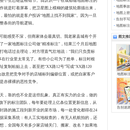
地图标注
整个生态链盘根错节。我认识一个在成都做地图标注的
地图事故
作就是盯着屏幕，把卫星图上模糊的建筑轮廓描出来，
地图上密
，最怕的就是客户投诉“地图上找不到我家”。因为一旦
告别手写
整条街的导航逻辑。
地图标注
人可能感受不深，但商家体会最真切。我老家县城有个开
图文推
了一家地图标注公司做“精准标注”，结果三个月后地图
打电话过去理论，对方理直气壮地说：“我们只负责标
事在行业里太常见了。有些小公司为了抢单，标注时根
制粘贴上去，甚至把“XX路12号”写成“XX路120
会故意把竞争对手的店铺标到偏僻位置，或把自家客户
地图标
是赤裸裸的恶性竞争。
天，靠的也不全是这些乱象。真正有实力的企业，做的
图旗下的标注团队，每年要处理上亿条位置更新信息，从
告别迷
封路的施工段到新开业的菜市场，每一处变化都得在24
据采集系统：有人工实地核查的，有无人机航拍的，还
想，全国每天有多少家店铺关门、搬家、改名？如果地