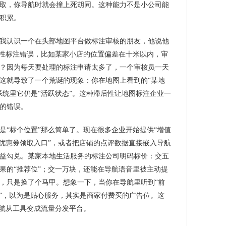
取，你导航时就会撞上死胡同。这种能力不是小公司能
积累。
我认识一个在头部地图平台做标注审核的朋友，他说他
键性标注错误，比如某家小店的位置偏差在十米以内，审
？因为每天要处理的标注申请太多了，一个审核员一天
这就导致了一个荒诞的现象：你在地图上看到的“某地
系统里它仍是“活跃状态”。这种滞后性让地图标注企业一
的错误。
是“标个位置”那么简单了。现在很多企业开始提供“增值
“优惠券领取入口”，或者把店铺的点评数据直接嵌入导航
益勾兑。某家本地生活服务的标注公司明码标价：交五
果的“推荐位”；交一万块，还能在导航语音里被主动提
，只是换了个马甲。想象一下，当你在导航里听到“前
0元”，以为是贴心服务，其实是商家付费买的广告位。这
导航从工具变成流量分发平台。