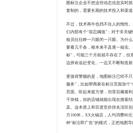
图标注企业不把这些动态信息实时抓
复制的，需要长期的技术投入和渠道
不过，技术再牛也挡不住人的惰性。
们内部有个“容忍阈值”：对于非关
核员往往睁一只眼闭一只眼。为什么
要看几千条，根本来不及逐一核实。
标”，可能三个月前就不存在了，但
边拼命追赶变化，一边又不断制造新
更值得警惕的是，地图标注已经不只
服务”，比如帮商家在标注页面加个
页面。听起来挺方便，但背后藏着利
千块钱，你的店铺就能出现在搜索结
及。这本质上和百度竞价排名没区别
方100米，XX火锅店，人均消费8
种“标注即广告”的模式，正把地图