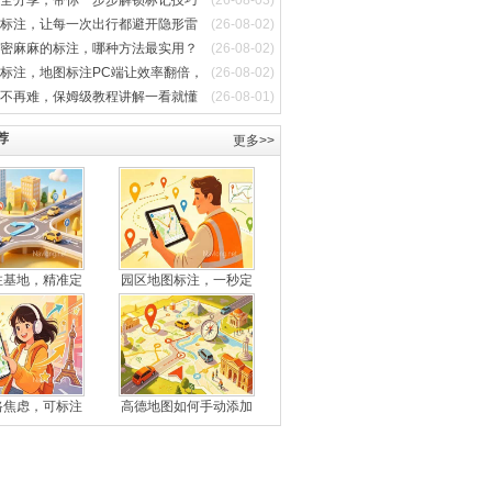
全分享，带你一步步解锁标记技巧
(26-08-03)
标注，让每一次出行都避开隐形雷
(26-08-02)
密麻麻的标注，哪种方法最实用？
(26-08-02)
标注，地图标注PC端让效率翻倍，
(26-08-02)
不再难，保姆级教程讲解一看就懂
(26-08-01)
荐
更多>>
注基地，精准定
园区地图标注，一秒定
路焦虑，可标注
高德地图如何手动添加