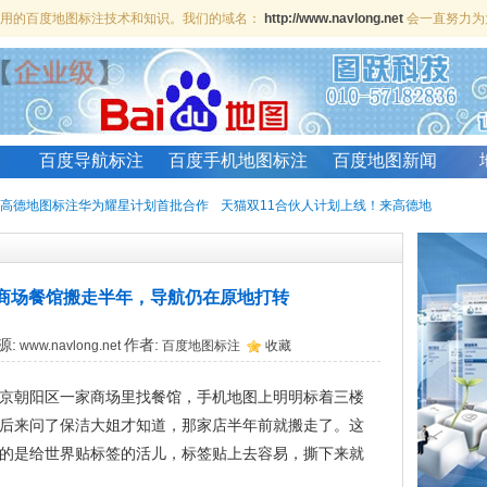
、实用的百度地图标注技术和知识。我们的域名：
http://www.navlong.net
会一直努力为
百度导航标注
百度手机地图标注
百度地图新闻
高德地图标注华为耀星计划首批合作
天猫双11合伙人计划上线！来高德地
商场餐馆搬走半年，导航仍在原地打转
源:
作者:
www.navlong.net
百度地图标注
收藏
京朝阳区一家商场里找餐馆，手机地图上明明标着三楼
后来问了保洁大姐才知道，那家店半年前就搬走了。这
的是给世界贴标签的活儿，标签贴上去容易，撕下来就