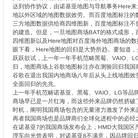
达到协作协议，由诺基亚地图与导航事务Here
地以外区域的地图数据效劳。而百度地图标注的
三方地图数据供给商四维图新，百度地图标注不
的建造。但是，一旦地图商场BAT的格式成形，
四维图新以及Here地图对百度海外地图商场的
眼下看，Here地图的回归是大势所趋。要知道
跃跃欲试，上一年一年手机范畴黑莓、VAIO、L
归，地图商场上谷歌地图标注亦在测验回归我国商
谷歌在退出我国内地商场八年后从头上线地图效
全面回归的先兆。
上一年手机范畴诺基亚、黑莓、VAIO、LG等品
商场早已是一片红海，而这些外来品牌仍然挤破
时机，阐明我国商场包含的无量潜力激发了外来
再者我国商场也是品牌商们全球化进程中的必经
在诺基亚7的我国商场发布会上，HMD大我国区
理车向光曾表明，对诺基亚8不满意，因品牌回