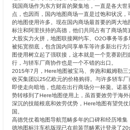
我国商场作为东方财富的聚集地，一直是各大世
点，也因而，国内地图商场一直是过饱和状况，
的地图使用许多。现在国内商场最首要的两大地
标注和阿里扶持的高德，他们共同占有了商场简
大股实力火拼，地图联接网约车、O2O事务等多
被拓宽彻底，包含国内同享单车等许多新出行方
图使用树立起了强联接，这本就是一个竞赛剧烈
行，与轿车厂商协作也是一个不错的出口。
2015年7月，Here地图被宝马、奔跑和戴姆勒
收买集团以25亿欧元的价格购得。与许多轿车厂商
即使走向暗地，也能在出行商场分一杯羹。诺基
势转移到了Here地图使用上，虽首要效劳于海
深沉的技能根底和效劳优势，Here地图有望凭
国。
高德凭仗着地图导航范畴多年的口碑和经历堆集，
德地图标注车机版现已在前装范畴累计登录了20