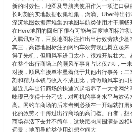
新的时效性，地图及导航类使用作为一项进口级
长时刻的实地数据收集堆集，滴滴、Uber等出
深沉地图数据库堆集的地图导航类使用才干顺畅
在Here地图的回归下很有可能与百度地图标注
入腾讯矩阵，百度地图标注推出出行效劳缺少基
其三，高德地图标注的网约车效劳现已树立起来
得了先机，但顺风车进口太小，很难开展壮大。
在整个出行商场上的顺风车事务占比仅7%，一
对接，顺风车接单率显着低于其他出行事务；二
刻和精力本钱与收入不成正比，肯做顺风车的司
最近几年出行商场的快速兴起培养了一大批网约
味现已变得十分刁钻，对司机的事务水平与效劳
高。网约车商场的后来者则必须在一开端就打磨
化的效劳才干跨过出行商场的高门槛。再者，想
商场存活下去并不简单，这块肥肉周围满是凶相
远景：地图导航类使用幻想空间大