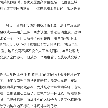
司采集数据时，会优先覆盖高价值区域，低价值区域
加剧了城市空间的隔阂——你在地图上看到的，永远是资
注”。过去，地图由政府和测绘机构主导，标注严格遵循
包模式——用户上传、商家认领、算法自动生成。这种
比如一个小区门口新开了家煎饼摊，用户拍张照片上
但问题是，这个标注靠谱吗？有人恶意标注“鬼屋”“黑
位置。地图公司不得不设立人工审核团队，每天处理成
变成了全民参与，但从另一个角度看，也从权威变成了
你见过地图上标注“即将开业”的店铺吗？很多标注是半
了。地图公司为了保持数据新鲜，需要依靠用户反馈、
标注的滞后性仍然存在。尤其是小本经营的店铺，老板
注，更别说主动更新了。这就导致一种现象：标注越多
域，信息越陈旧。而标注少的区域恰恰是数字化程度低
数字鸿沟在地图标注上体现得淋漓尽致。