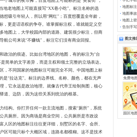
手把手教
一个城市的夜市摊，百度地图上可能标的是“美食街”，
地图标注
当地老地图上可能直接写“XX巷小吃”。标注名称的选
地图事故
德想吸引年轻人，所以用“网红”；百度想覆盖全年龄，
地图上密
坐标，更是话语权的争夺。谁掌握标注权，谁就能定义空
告别手写
多地图上，大学校园内部的道路、建筑很少标注，但商
图文推
导航公司来说“不赚钱”，标注它们没有商业回报。
和政治的痕迹。比如台湾地区的地图，有的标注为“台
这不是简单的文字差异，而是主权和领土完整的立场表达。
区，不同国家的地图标注可能完全不同。中国地图上标
标的是“拉达克”。标注的边界线、名称、颜色，都在无声
免费地
理，它永远是政治地理。就像古代帝王绘制舆图，核心
驿道、边防，因为这些关系到统治的根基。
力结构。你打开任何一款主流地图，搜索“厕所”，系统
园区地
公共厕所。因为商场是商业空间，公共厕所是市政设
富人区的地图标注往往更详细，别墅区的名字、会所、
户区可能只标个大概区域，连路名都模糊。这不是技术