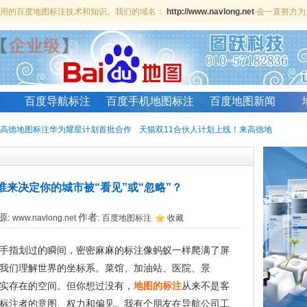
、实用的百度地图标注技术和知识。我们的域名：
http://www.navlong.net
会一直努力为
百度导航标注
百度手机地图标注
百度地图新闻
高德地图标注华为耀星计划首批合作
天猫双11合伙人计划上线！来高德地
来决定你的城市被“看见”或“忽略”？
源:
作者:
www.navlong.net
百度地图标注
收藏
手指划过的瞬间，密密麻麻的标注像蚂蚁一样爬满了屏
我们理解世界的坐标系。菜馆、加油站、医院、景
实存在的空间。但你想过没有，
地图的标注
从来不是客
标注者的意图、权力和偏见。我有个朋友在导航公司工