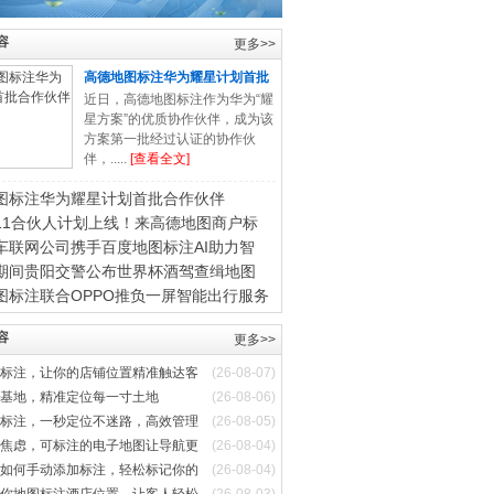
容
更多>>
高德地图标注华为耀星计划首批
合
近日，高德地图标注作为华为“耀
星方案”的优质协作伙伴，成为该
方案第一批经过认证的协作伙
伴，.....
[查看全文]
图标注华为耀星计划首批合作伙伴
11合伙人计划上线！来高德地图商户标
车联网公司携手百度地图标注AI助力智
期间贵阳交警公布世界杯酒驾查缉地图
图标注联合OPPO推负一屏智能出行服务
容
更多>>
标注，让你的店铺位置精准触达客
(26-08-07)
基地，精准定位每一寸土地
(26-08-06)
标注，一秒定位不迷路，高效管理
(26-08-05)
焦虑，可标注的电子地图让导航更
(26-08-04)
如何手动添加标注，轻松标记你的
(26-08-04)