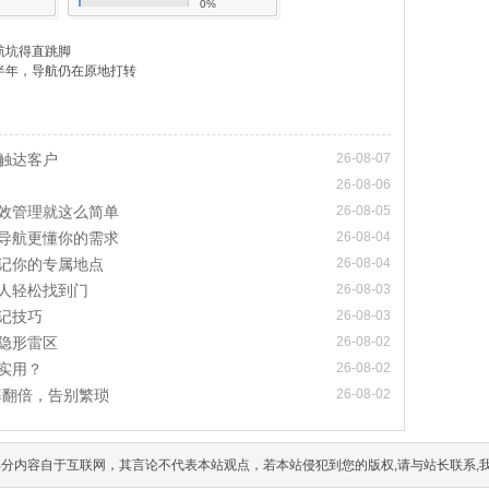
0%
航坑得直跳脚
半年，导航仍在原地打转
触达客户
26-08-07
26-08-06
效管理就这么简单
26-08-05
导航更懂你的需求
26-08-04
记你的专属地点
26-08-04
人轻松找到门
26-08-03
记技巧
26-08-03
隐形雷区
26-08-02
实用？
26-08-02
率翻倍，告别繁琐
26-08-02
分内容自于互联网，其言论不代表本站观点，若本站侵犯到您的版权,请与站长联系,