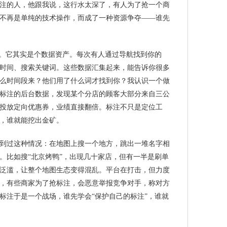
注的人，他跟我说，这行水太深了，有人为了抢一个商
不再是单纯的技术操作，而成了一种资源争夺——谁先
”。它其实是个数据资产。每次有人通过导航找到你的
时间、搜索关键词。这些数据汇集起来，能告诉你很多
么时间段来？他们用了什么词才找到你？我认识一个做
标注的后台数据，发现某个分店的顾客大部分来自三公
投放定向优惠券，业绩直接翻倍。标注不只是定位工
，谁就能挖出金矿。
到过这种情况：在地图上搜一个地方，跳出一堆名字相
。比如搜“北京烤鸭”，出现几十家店，但有一半是刷单
泛滥，让整个地图生态变得混乱。平台在打击，但力度
，有些商家为了抢标注，会恶意举报竞争对手，称对方
标注于是一个战场，谁先学会“保护自己的标注”，谁就