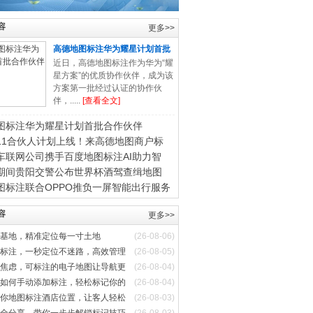
容
更多>>
高德地图标注华为耀星计划首批
合
近日，高德地图标注作为华为“耀
星方案”的优质协作伙伴，成为该
方案第一批经过认证的协作伙
伴，.....
[查看全文]
图标注华为耀星计划首批合作伙伴
11合伙人计划上线！来高德地图商户标
车联网公司携手百度地图标注AI助力智
期间贵阳交警公布世界杯酒驾查缉地图
图标注联合OPPO推负一屏智能出行服务
容
更多>>
基地，精准定位每一寸土地
(26-08-06)
标注，一秒定位不迷路，高效管理
(26-08-05)
焦虑，可标注的电子地图让导航更
(26-08-04)
如何手动添加标注，轻松标记你的
(26-08-04)
你地图标注酒店位置，让客人轻松
(26-08-03)