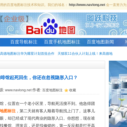
、实用的百度地图标注技术和知识。我们的域名：
http://www.navlong.net
会一直努力为
百度导航标注
百度手机地图标注
百度地图新闻
高德地图标注华为耀星计划首批合作
天猫双11合伙人计划上线！来高德地
咖啡馆起死回生，你还在忽视隐形入口？
源:
作者:
www.navlong.net
百度地图标注
收藏
馆，位置在一个老小区里，导航死活搜不到。他急得团
地图标注
，第二天就有客人顺着导航找上门了。这事儿
眼，却已经成了现代商业的隐形入口。你想想，现在谁
找餐馆、理发店，还是找修锁的，第一反应都是打开高