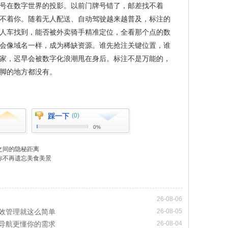
号在数字世界的投影。以前门牌号错了，邮差找不着
不着你。随着无人配送、自动驾驶越来越普及，标注的
人车找到，能否被外卖骑手精准定位，全看那个点的数
会像域名一样，成为稀缺资源。谁先抢注关键位置，谁
家，迟早会被数字化浪潮甩在身后。标注不是万能的，
脚的地方都没有。
踩一下
(0)
0%
之间的隐秘距离
你不再遗忘美食美景
26-08-06
效管理就这么简单
26-08-05
导航更懂你的需求
26-08-04