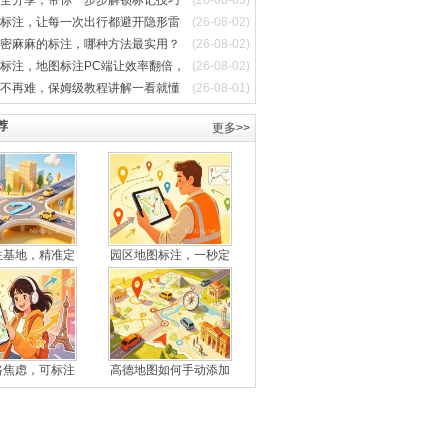
全分享，带你一步步解锁标记技巧
(26-08-03)
标注，让每一次出行都避开隐形雷
(26-08-02)
密麻麻的标注，哪种方法最实用？
(26-08-02)
标注，地图标注PC端让效率翻倍，
(26-08-02)
不再难，保姆级教程讲解一看就懂
(26-08-01)
荐
更多>>
注基地，精准定
园区地图标注，一秒定
路焦虑，可标注
高德地图如何手动添加