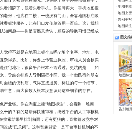
地图标注
才能让人知道你在哪儿。现在呢？巷子还是那条巷子，
地图事故
头看招牌了，低着头看手机。你招牌再大，手机地图搜
地图上密
的老张，他店在二楼，一楼没有门面，全靠地图标注吸
告别手写
续费标注服务，比在门口发传单管用一百倍。这让我想
地图标注
认知问题——你是否愿意承认，顾客的导航习惯已经成
图文推
人觉得不就是在地图上标个点吗？填个名字、地址、电
复杂得多。比如，你要上传营业执照，审核人员会核实
是住宅地址，很多平台根本不给通过。更坑的是——如
米，导航会把客人导到隔壁小区。我一个做民宿的朋友
地图标
对面楼的便利店，气得直接退房。标注的每一个细节，
响生意，而大多数人根本没意识到这些细节的存在。
色产业链。你在淘宝上搜“地图标注”，会看到一堆商
告别迷
么干的？有的是帮你快速审核，绕过平台的人工审核机
铺在搜索结果里排到前面；还有更狠的，直接篡改竞争对
间改成“已关闭”。这种乱象背后，是平台审核机制的不