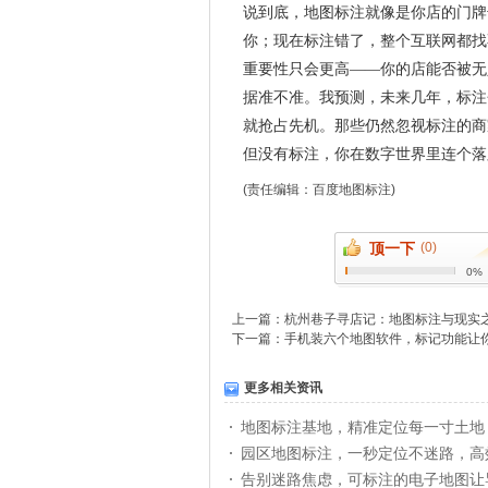
说到底，地图标注就像是你店的门牌
你；现在标注错了，整个互联网都找
重要性只会更高——你的店能否被无
据准不准。我预测，未来几年，标注
就抢占先机。那些仍然忽视标注的商
但没有标注，你在数字世界里连个落
(责任编辑：
百度地图标注
)
顶一下
(0)
0%
上一篇：
杭州巷子寻店记：地图标注与现实
下一篇：
手机装六个地图软件，标记功能让
更多相关资讯
地图标注基地，精准定位每一寸土地
园区地图标注，一秒定位不迷路，高
告别迷路焦虑，可标注的电子地图让