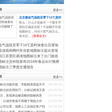
容
更多>>
北京最低气温跌至零下10℃是时
候
那么，什么才是敞开一个隆冬早
晨的正确姿态呢？不如翻开百度
地图标注，问问小度气候怎么，
来决议.....
[查看全文]
低气温跌至零下10℃是时候拿出百度地
卖游戏和网约车谷歌地图标注提出变现
间江苏景区易堵地图标注来了出门旅游
图标注交科院发布2018年春运出行预测
图标注三季度交通报告
容
更多>>
标注功能升级，导航精准度提升不
(26-08-05)
标注的实用技巧，让标记精准又高
(26-08-05)
注，发现身边被忽略的隐秘风景
(26-08-04)
，让城市角落不再藏于视线之外
(26-08-04)
公司位置，地图上三步搞定客户找
(26-08-04)