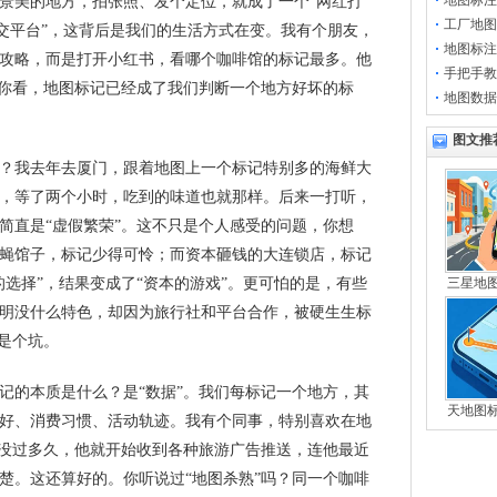
地图标注
景美的地方，拍张照、发个定位，就成了一个“网红打
工厂地图
社交平台”，这背后是我们的生活方式在变。我有个朋友，
地图标注
攻略，而是打开小红书，看哪个咖啡馆的标记最多。他
手把手教
”你看，地图标记已经成了我们判断一个地方好坏的标
地图数据
图文推
？我去年去厦门，跟着地图上一个标记特别多的海鲜大
，等了两个小时，吃到的味道也就那样。后来一打听，
简直是“虚假繁荣”。这不只是个人感受的问题，你想
蝇馆子，标记少得可怜；而资本砸钱的大连锁店，标记
的选择”，结果变成了“资本的游戏”。更可怕的是，有些
三星地
明没什么特色，却因为旅行社和平台合作，被硬生生标
就是个坑。
记的本质是什么？是“数据”。我们每标记一个地方，其
天地图
好、消费习惯、活动轨迹。我有个同事，特别喜欢在地
果没过多久，他就开始收到各种旅游广告推送，连他最近
楚。这还算好的。你听说过“地图杀熟”吗？同一个咖啡