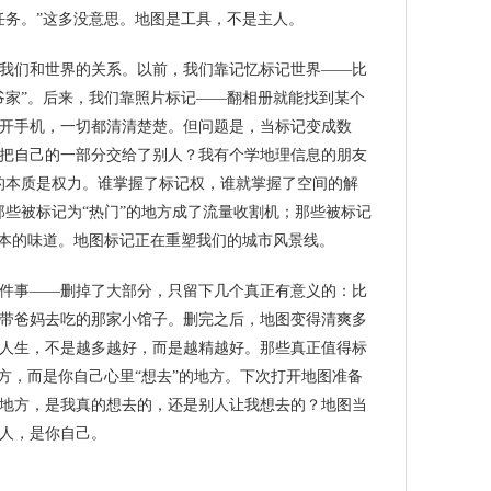
任务。”这多没意思。地图是工具，不是主人。
我们和世界的关系。以前，我们靠记忆标记世界——比
爷家”。后来，我们靠照片标记——翻相册就能找到某个
开手机，一切都清清楚楚。但问题是，当标记变成数
把自己的一部分交给了别人？我有个学地理信息的朋友
的本质是权力。谁掌握了标记权，谁就掌握了空间的解
那些被标记为“热门”的地方成了流量收割机；那些被标记
原本的味道。地图标记正在重塑我们的城市风景线。
件事——删掉了大部分，只留下几个真正有意义的：比
带爸妈去吃的那家小馆子。删完之后，地图变得清爽多
人生，不是越多越好，而是越精越好。那些真正值得标
地方，而是你自己心里“想去”的地方。下次打开地图准备
地方，是我真的想去的，还是别人让我想去的？地图当
人，是你自己。