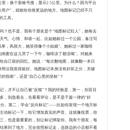
公里；换个新账号搜，显示2.5公里。为什么？因为平台
性用户”，就敢给你推更远的地方。地图标记已经不只
们的工具。
吗？也不是。我有个朋友是个“地图标记狂人”，她每去
天气、心情、和谁一起。比如她标过一个公园，备注写
放风筝，风很大，她笑得像个小姑娘”。她标过一家咖啡
后的闺蜜在这儿哭了一下午，咖啡凉了都没喝”。对她来
给自己留的回忆。她说：“每次翻地图，就像翻一本日
种用法我觉得挺好。地图标记本身没有好坏之分，关键
的指南”，还是“自己心里的坐标”？
记，才不让自己被“反噬”？我的经验是，第一，别盲目
多，别急着去，先看看评论，是不是千篇一律的“好
有水分。第二，学会“反向标记”——比如你发现一个地方标
主动标记一下，给它增加真实的声音。这就像投票，你
三，也是最重要的，别让标记绑架你。我有个朋友，每
结果到了地方，完全按照标记走，连路边的小店都不看