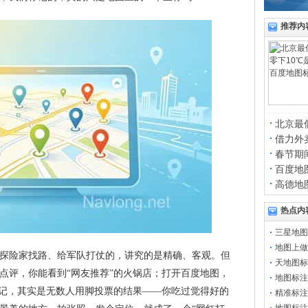
推荐内
北京最
借力外
春节期
百度地
高德地
热点内
三星地图
地图上做
探险家找路、给军队打仗的，讲究的是精确、客观。但
天地图标
点评，你能看到“网友推荐”的火锅店；打开百度地图，
地图标注
标记，其实是无数人用脚投票的结果——你吃过觉得好的
精准标注