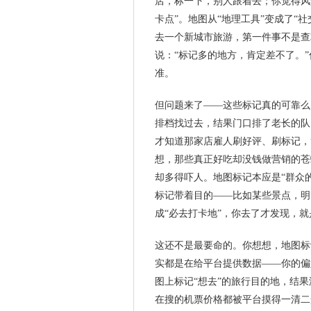
店，标一下，别人跟着去；你觉得风
卡点”。地图从“地理工具”变成了“
去一个新城市旅游，第一件事不是查
说：“标记多的地方，肯定差不了。
准。
但问题来了——这些标记真的可靠么
排档找过去，结果门口排了老长的队
才知道那家店雇人刷好评、刷标记，
想，那些真正好吃却没钱做营销的苍
却多得吓人。地图标记本应是“群众
标记带着目的——比如某些景点，明
成“必去打卡地”，你去了才发现，
这还不是最要命的。你想想，地图标
实都是在给平台提供数据——你的偏
图上标记“想去”的旅行目的地，结
在搜的机票价格都被平台摸得一清二