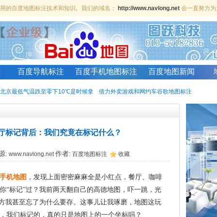
、实用的百度地图标注技术和知识。我们的域名：
http://www.navlong.net
会一直努力为
百度导航标注
百度手机地图标注
百度地图新闻
北京最低气温跌至零下10℃是时候拿
借力外卖游戏和网约车谷歌地图标注
餐厅标记背后：我们究竟在标记什么？
源:
作者:
www.navlong.net
百度地图标注
收藏
手机地图
，发现上面密密麻麻全是小红点，餐厅、咖啡
你“标记”过？我前两天翻自己的高德地图，吓一跳，光
些地方我甚至忘了为什么要存。这事儿让我琢磨，地图这玩
，我们标记的，真的只是地图上的一个坐标吗？