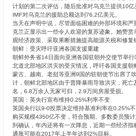
计划的第二次评估，随后批准对乌克兰提供10亿
IMF对乌克兰的援助总额达到76.2亿美元。
当天在声明中说，尽管面临困难的外部环境和严
克兰正显示出一些令人欢迎的复苏迹象。她赞赏
观经济政策、采取果断措施提高能源关税和修复
朝鲜：受灾呼吁亚洲各国支援重建
朝鲜外务省14日面向亚洲各国驻朝外交使节举行
北道北部地区洪灾的受灾情况，呼吁各国支援朝
蒙古、越南、老挝等亚洲9国的驻朝使节出席了
计，朝鲜北部地区由于普降暴雨导致洪灾，死亡
名，6.8万余人无家可归，2.9万间房屋受损。
英国：英央行宣布维持0.25%利率不变
英国央行以9-0投票决定维持基准利率在0.25%
购买规模4350亿不变，符合预期。多数委员预
到确认，年内还将有一次降息，近期一些经济指
通胀可能在2017年上半年达到2%目标。