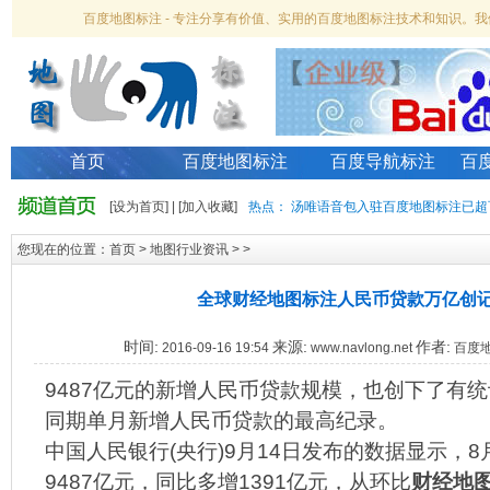
百度地图标注 - 专注分享有价值、实用的百度地图标注技术和知识。
首页
百度地图标注
百度导航标注
百
[
设为首页
] | [
加入收藏
]
热点：
汤唯语音包入驻百度地图标注已超
您现在的位置：
首页
>
地图行业资讯
> >
全球财经地图标注人民币贷款万亿创
时间:
来源:
作者:
2016-09-16 19:54
www.navlong.net
百度
9487亿元的新增人民币贷款规模，也创下了有
同期单月新增人民币贷款的最高纪录。
中国人民银行(央行)9月14日发布的数据显示，
9487亿元，同比多增1391亿元，从环比
财经地