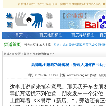
百度地图标注 - 专注分享有价值、实用的百度地图标注技术和知识。
首页
百度地图标注
百度导航标注
百
[
设为首页
] | [
加入收藏
]
热点：
北京最低气温跌至零下10℃是时候
您现在的位置：
首页
>
百度地图新闻
> >
高德地图隐藏功能揭秘：普通人如何自己动
时间:
来源:
作者:
2026-06-07 11:49
www.navlong.net
百度
这事儿说起来挺有意思。那天我开车去朋
导航死活找不到位置，朋友发来一个定位
上面写着“XX餐厅（新店）”，旁边还有